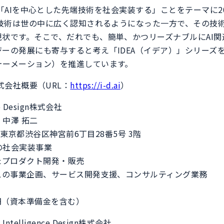
Designは「AIを中心とした先端技術を社会実装する」ことをテーマに
連技術は世の中に広く認知されるようになった一方で、その技
現状です。そこで、だれでも、簡単、かつリーズナブルにAI
ーの発展にも寄与すると考え「IDEA（イデア）」シリーズを
ォーメーション）を推進しています。
ign株式会社概要（URL：
https://i-d.ai
）
e Design株式会社
中澤 拓二
1 東京都渋谷区神宮前6丁目28番5号 3階
の社会実装事業
ロダクト開発・販売
業企画、サービス開発支援、コンサルティング業務
万円（資本準備金を含む）
〉
Intelligence Design株式会社