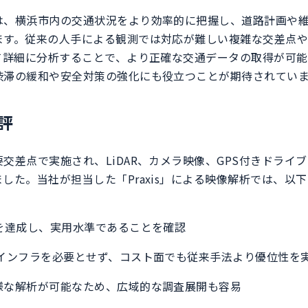
は、横浜市内の交通状況をより効率的に把握し、道路計画や
ます。従来の人手による観測では対応が難しい複雑な交差点
いて詳細に分析することで、より正確な交通データの取得が可
渋滞の緩和や安全対策の強化にも役立つことが期待されてい
評
交差点で実施され、LiDAR、カメラ映像、GPS付きドライ
した。当社が担当した「Praxis」による映像解析では、以
を達成し、実用水準であることを確認
インフラを必要とせず、コスト面でも従来手法より優位性を
様な解析が可能なため、広域的な調査展開も容易