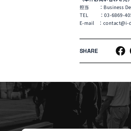
担当 ：Business De
TEL ：03-6869-4
E-mail ：contact@i-d
SHARE