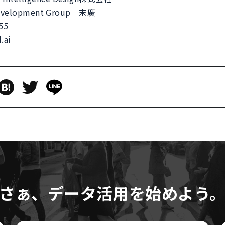
velopment Group 末廣
055
.ai
さぁ、データ活用を始めよう