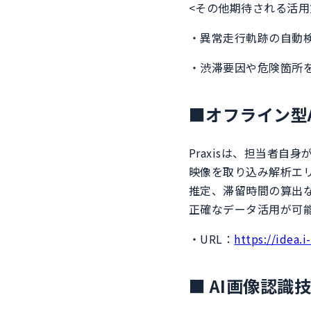
<その他期待される活用
・異常走行軌跡の自動
・渋滞要因や危険箇所
■オフライン型A
Praxisは、担当者
映像を取り込み解析エ
推定、滞留時間の算出
正確なデータ活用が可
・URL：
https://idea.i-
■ AI画像認識技