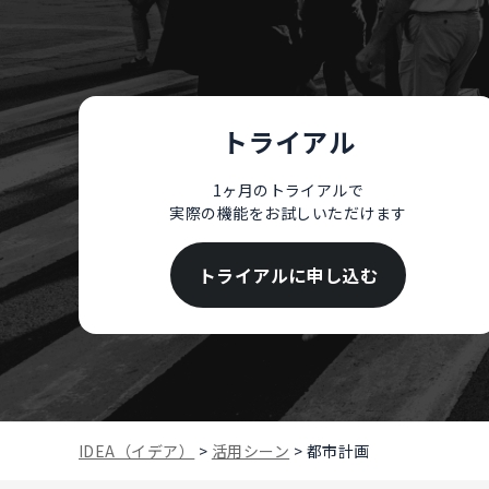
トライアル
1ヶ月のトライアルで
実際の機能をお試しいただけます
トライアルに申し込む
IDEA（イデア）
>
活用シーン
>
都市計画