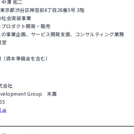
中澤 拓二
1 東京都渋谷区神宮前6丁目28番5号 3階
の社会実装事業
ロダクト開発・販売
業企画、サービス開発支援、コンサルティング業務
運営
万円（資本準備金を含む）
〉
n株式会社
velopment Group 末廣
055
.ai