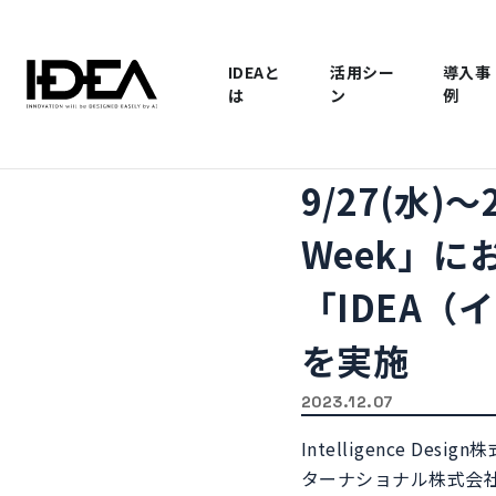
IDEAと
活用シー
導入事
は
ン
例
9/27(水)
Week」に
「IDEA
を実施
2023.12.07
Intelligence
ターナショナル株式会社