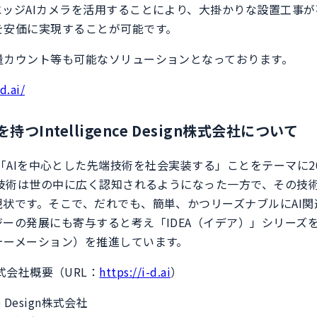
エッジAIカメラを活用することにより、大掛かりな設置工事
を安価に実現することが可能です。
量カウント等も可能なソリューションとなっております。
d.ai/
持つIntelligence Design株式会社について
Designは「AIを中心とした先端技術を社会実装する」ことをテーマに
連技術は世の中に広く認知されるようになった一方で、その技
現状です。そこで、だれでも、簡単、かつリーズナブルにAI
ーの発展にも寄与すると考え「IDEA（イデア）」シリーズを
ォーメーション）を推進しています。
ign株式会社概要（URL：
https://i-d.ai
）
e Design株式会社