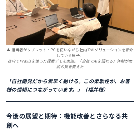
▲ 担当者がタブレット・PCを使いながら社内でAIソリューションを紹介
している様子。
社内でPraxisを使った提案デモを実施。「自社でAIを語れる」体制が商
談の質を変えた
「自社開発だから素早く動ける。この柔軟性が、お客
様の信頼につながっています。」（福井様）
今後の展望と期待：機能改善とさらなる共
創へ