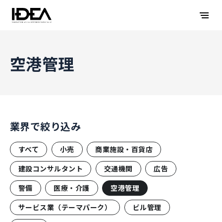
空港管理
業界で絞り込み
すべて
小売
商業施設・百貨店
建設コンサルタント
交通機関
広告
警備
医療・介護
空港管理
サービス業（テーマパーク）
ビル管理